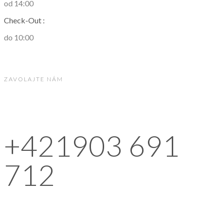
od 14:00
Check-Out :
do 10:00
ZAVOLAJTE NÁM
+421903 691
712