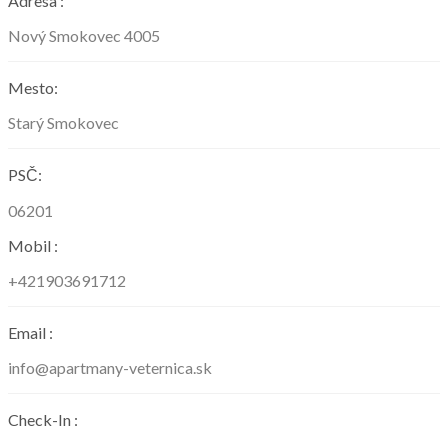
Adresa :
Nový Smokovec 4005
Mesto:
Starý Smokovec
PSČ:
06201
Mobil :
+421903691712
Email :
info@apartmany-veternica.sk
Check-In :